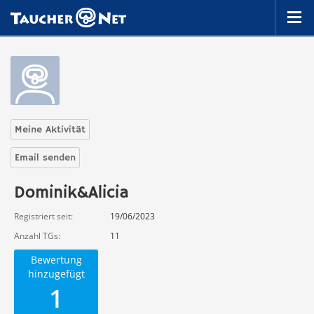
Meine Aktivität
Email senden
Dominik&Alicia
Registriert seit
19/06/2023
Anzahl TGs
11
Bewertung
hinzugefügt
1