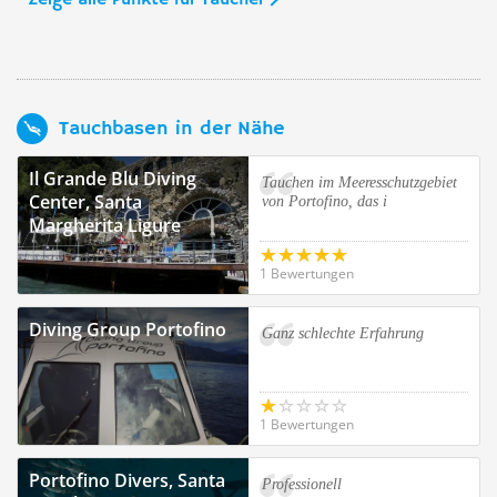
Zeige alle Punkte für Taucher
Tauchbasen in der Nähe
Il Grande Blu Diving
Tauchen im Meeresschutzgebiet
Center, Santa
von Portofino, das i
Margherita Ligure
1 Bewertungen
Diving Group Portofino
Ganz schlechte Erfahrung
1 Bewertungen
Portofino Divers, Santa
Professionell