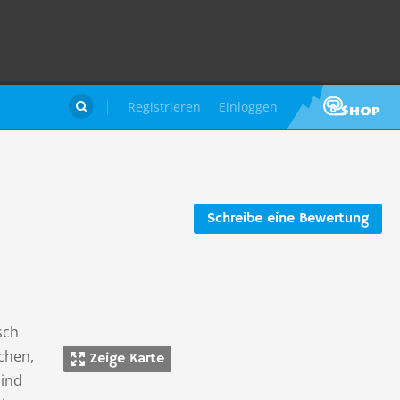
Registrieren
Einloggen

Schreibe eine Bewertung
sch
chen,
Zeige Karte
sind