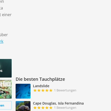
ein
ta
t einer
über
rk
os
Die besten Tauchplätze
Landslide
1 Bewertungen
os
Cape Douglas, Isla Fernandina
den
1 Bewertungen