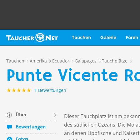
Tauchen
Galerie
Foren
Tauchen
Amerika
Ecuador
Galapagos
Tauchplätze
Punte Vicente Ro
1 Bewertungen
Über
Dieser Tauchplatz ist am bekan
des südlichen Ozeans. Die Molas
Bewertungen
an denen Lippfische und Kaiser
Fotos