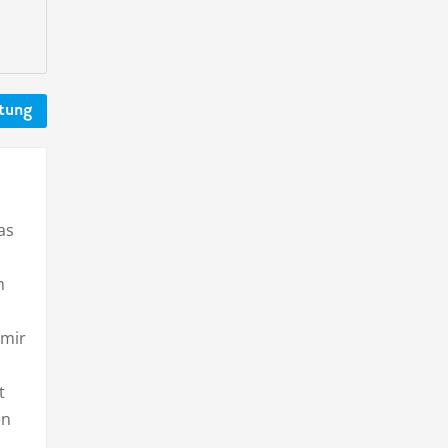
rtung
as
n
 mir
t
en