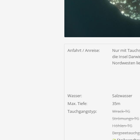
Anfahrt / Anreise:
Nur mit Tauchs
die Insel Darwi
Nordwesten lie
Wasser:
Salzwasser
Max. Tiefe:
35m
Tauchgangstyp:
Wrack-TG
Strömungs-TG
Höhlen-TG
Bergseetauch