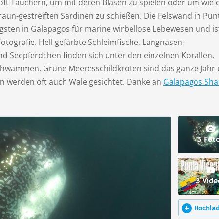
oft Tauchern, um mit deren Blasen zu spielen oder um wie 
raun-gestreiften Sardinen zu schießen. Die Felswand in Pun
ltigsten in Galapagos für marine wirbellose Lebewesen und is
otografie. Hell gefärbte Schleimfische, Langnasen-
nd Seepferdchen finden sich unter den einzelnen Korallen,
hwämmen. Grüne Meeresschildkröten sind das ganze Jahr 
n werden oft auch Wale gesichtet. Danke an
Galapagos Sha
3 Fot
3 Vide
Hochla