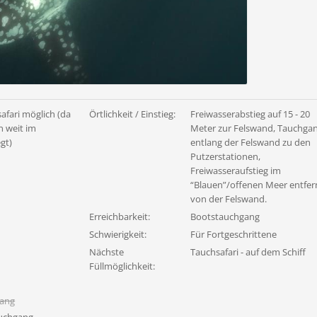
afari möglich (da
Örtlichkeit / Einstieg:
Freiwasserabstieg auf 15 - 20
n weit im
Meter zur Felswand, Tauchga
gt)
entlang der Felswand zu den
Putzerstationen,
Freiwasseraufstieg im
“Blauen”/offenen Meer entfer
von der Felswand.
Erreichbarkeit:
Bootstauchgang
Schwierigkeit:
Für Fortgeschrittene
Nächste
Tauchsafari - auf dem Schiff
Füllmöglichkeit:
gang