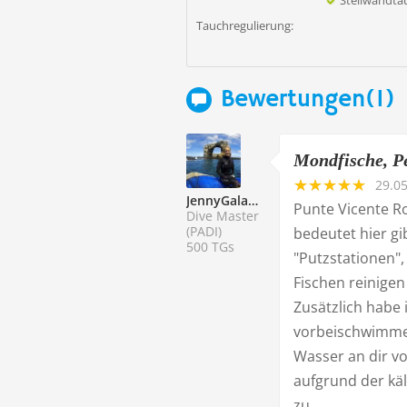
Steilwandt
Tauchregulierung:
Bewertungen(1)
Mondfische, P
29.05
JennyGalapagos
Punte Vicente Ro
Dive Master
(PADI)
bedeutet hier gi
500 TGs
"Putzstationen"
Fischen reinigen
Zusätzlich habe
vorbeischwimmen 
Wasser an dir vo
aufgrund der kä
zu ...