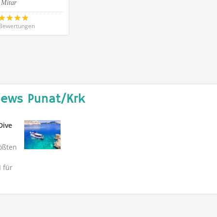
 Mitar
Bewertungen
News Punat/Krk
Dive
rößten
 für