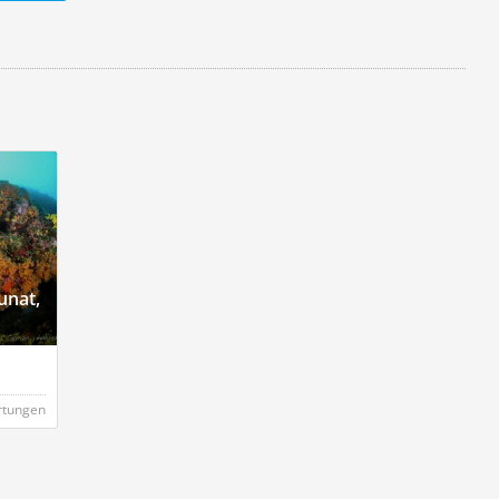
unat,
rtungen