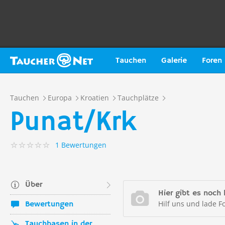
Tauchen
Galerie
Foren
Tauchen
Europa
Kroatien
Tauchplätze
Punat/Krk
1 Bewertungen
Über
Hier gibt es noch 
Hilf uns und lade F
Bewertungen
Tauchbasen in der