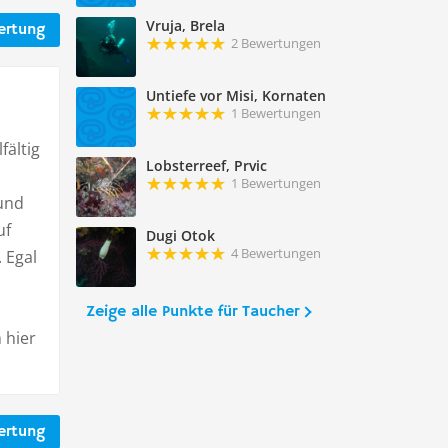
Vruja, Brela
ertung
2 Bewertungen
Untiefe vor Misi, Kornaten
1 Bewertungen
fältig
Lobsterreef, Prvic
1 Bewertungen
 und
uf
Dugi Otok
4 Bewertungen
 Egal
Zeige alle Punkte für Taucher
 hier
ertung