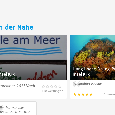
n der Nähe
Hang-Loose-Diving, P
nsel Krk
Insel Krk
Vereinsfahrt Kroatien
September 2015Nach
1 Bewertungen
34 Bewe
llo,.Ich war vom
.08.2012-14.08.2012