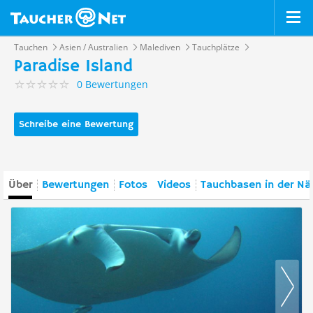
Tauchen
Asien / Australien
Malediven
Tauchplätze
Paradise Island
0 Bewertungen
Schreibe eine Bewertung
Über
Bewertungen
Fotos
Videos
Tauchbasen in der Nä