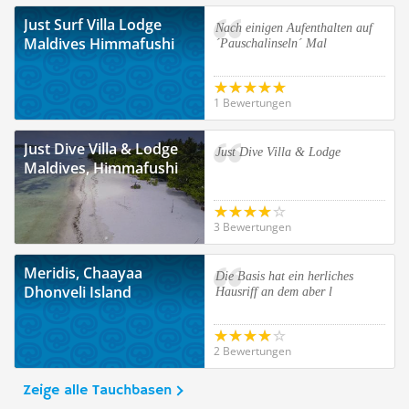
Just Surf Villa Lodge
Nach einigen Aufenthalten auf
Maldives Himmafushi
´Pauschalinseln´ Mal
1 Bewertungen
Just Dive Villa & Lodge
Just Dive Villa & Lodge
Maldives, Himmafushi
3 Bewertungen
Meridis, Chaayaa
Die Basis hat ein herliches
Dhonveli Island
Hausriff an dem aber l
2 Bewertungen
Zeige alle Tauchbasen