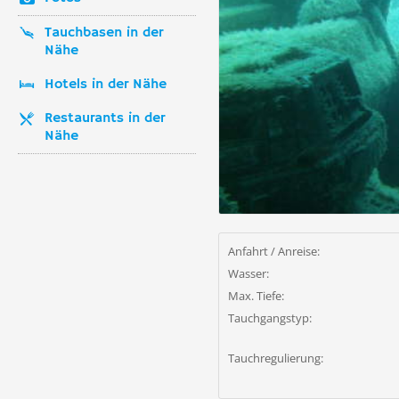
Tauchbasen in der
Nähe
Hotels in der Nähe
Restaurants in der
Nähe
Anfahrt / Anreise:
Wasser:
Max. Tiefe:
Tauchgangstyp:
Tauchregulierung: