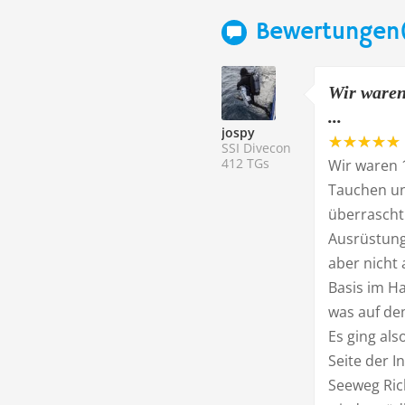
Bewertungen(
Wir waren
...
jospy
SSI Divecon
412 TGs
Wir waren 1
Tauchen un
überrascht 
Ausrüstung 
aber nicht 
Basis im Ha
was auf dem
Es ging al
Seite der I
Seeweg Ric