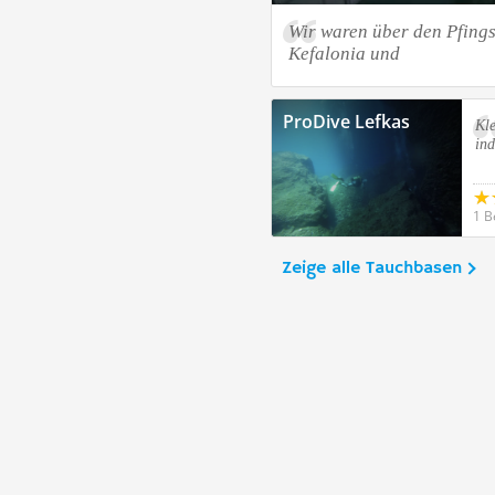
Wir waren über den Pfings
Kefalonia und
ProDive Lefkas
Kle
ind
1 B
Zeige alle Tauchbasen