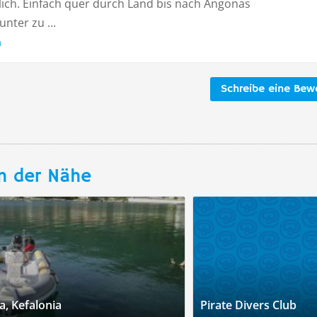
lich. Einfach quer durch Land bis nach Angonas
nter zu ...
n
Schreibe eine Bew
n der Nähe
a, Kefalonia
Pirate Divers Club