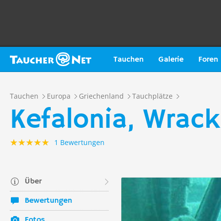
Tauchen
Galerie
Foren
Tauchen
Europa
Griechenland
Tauchplätze
Kefalonia, Wrac
1 Bewertungen
Über
Bewertungen
Fotos