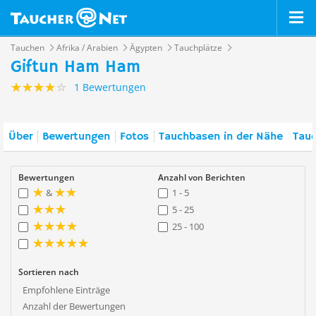
Tauchen
Afrika / Arabien
Ägypten
Tauchplätze
Giftun Ham Ham
1 Bewertungen
Über
Bewertungen
Fotos
Tauchbasen in der Nähe
Tauc
Bewertungen
Anzahl von Berichten
&
1 - 5
5 - 25
25 - 100
Sortieren nach
Empfohlene Einträge
Anzahl der Bewertungen