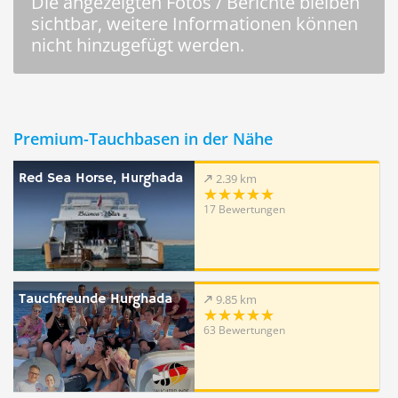
Die angezeigten Fotos / Berichte bleiben
sichtbar, weitere Informationen können
nicht hinzugefügt werden.
Premium-Tauchbasen in der Nähe
Red Sea Horse, Hurghada
2.39 km
17 Bewertungen
Tauchfreunde Hurghada
9.85 km
63 Bewertungen