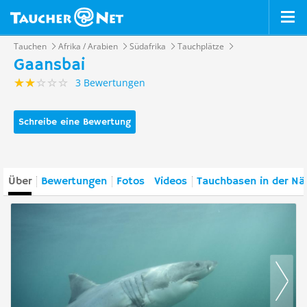
Tauchen
Afrika / Arabien
Südafrika
Tauchplätze
Gaansbai
3 Bewertungen
Schreibe eine Bewertung
Über
Bewertungen
Fotos
Videos
Tauchbasen in der Nä