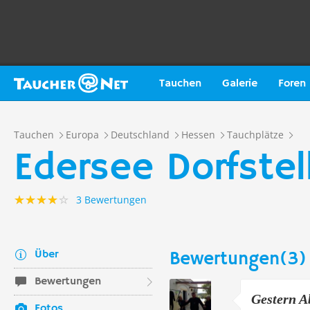
Tauchen
Galerie
Foren
Tauchen
Europa
Deutschland
Hessen
Tauchplätze
Edersee Dorfstel
3 Bewertungen
Über
Bewertungen(3)
Bewertungen
Gestern Ab
Fotos