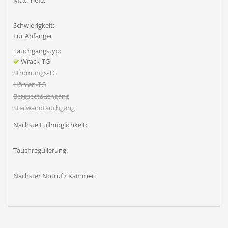
Max. Tiefe:
Schwierigkeit:
Für Anfänger
Tauchgangstyp:
Wrack-TG
Strömungs-TG
Höhlen-TG
Bergseetauchgang
Steilwandtauchgang
Nächste Füllmöglichkeit:
Tauchregulierung:
Nächster Notruf / Kammer: