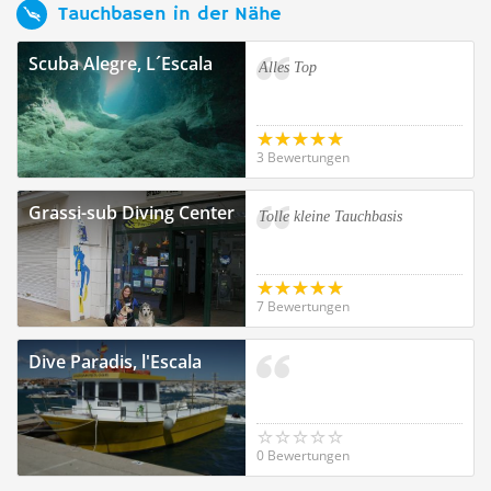
Tauchbasen in der Nähe
Scuba Alegre, L´Escala
Alles Top
3 Bewertungen
Grassi-sub Diving Center
Tolle kleine Tauchbasis
7 Bewertungen
Dive Paradis, l'Escala
0 Bewertungen