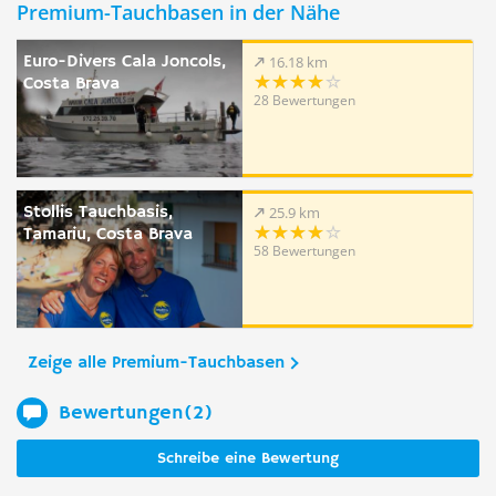
Premium-Tauchbasen in der Nähe
Euro-Divers Cala Joncols,
16.18 km
Costa Brava
28 Bewertungen
Stollis Tauchbasis,
25.9 km
Tamariu, Costa Brava
58 Bewertungen
Zeige alle Premium-Tauchbasen
Bewertungen(2)
Schreibe eine Bewertung