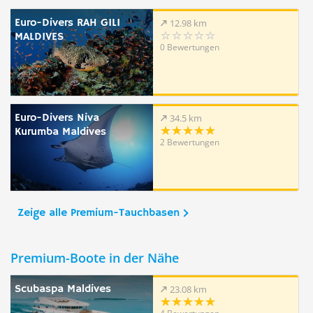
Euro-Divers RAH GILI
12.98 km
MALDIVES
0 Bewertungen
Euro-Divers Niva
34.5 km
Kurumba Maldives
2 Bewertungen
Zeige alle Premium-Tauchbasen
Premium-Boote in der Nähe
Scubaspa Maldives
23.08 km