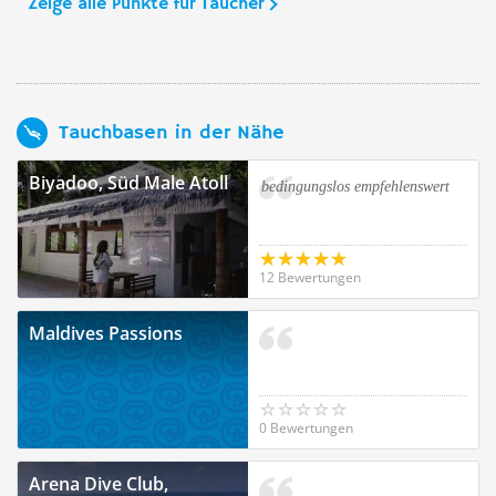
Zeige alle Punkte für Taucher
Tauchbasen in der Nähe
Biyadoo, Süd Male Atoll
bedingungslos empfehlenswert
12 Bewertungen
Maldives Passions
0 Bewertungen
Arena Dive Club,