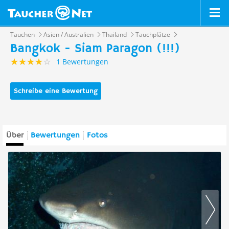
Tauchen
Asien / Australien
Thailand
Tauchplätze
Bangkok - Siam Paragon (!!!)
1 Bewertungen
Schreibe eine Bewertung
Über
Bewertungen
Fotos