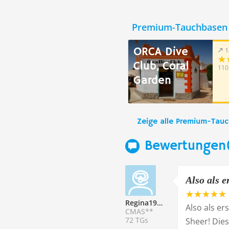
Premium-Tauchbasen 
ORCA Dive
1
Club, Coral
110
Garden
Zeige alle Premium-Tau
Bewertungen
Also als e
Regina195919
Also als er
CMAS**
72 TGs
Sheer! Die