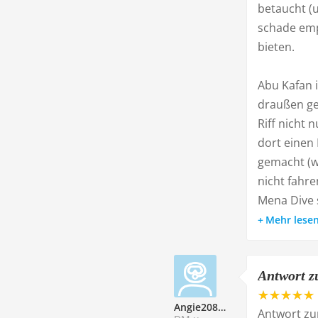
betaucht (u
schade emp
bieten.
Abu Kafan i
draußen ge
Riff nicht
dort einen 
gemacht (wi
nicht fahre
Mena Dive s
Mehr lese
Antwort z
Angie208613
Antwort zu