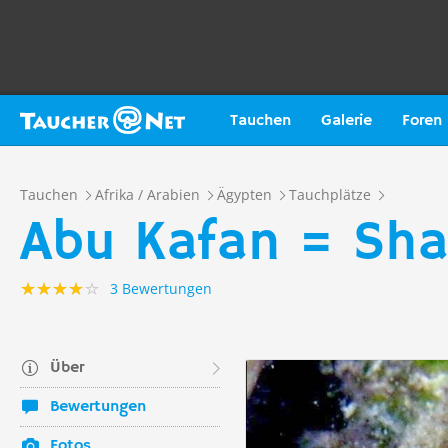
Tauchen
Galerie
Foren
Tauchen
Afrika / Arabien
Ägypten
Tauchplätze
Abu Kafan = Sha
3 Bewertungen
Über
Bewertungen
Fotos