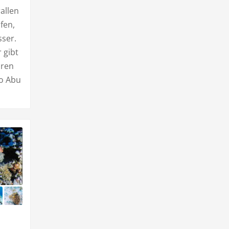
allen
fen,
sser.
 gibt
hren
so Abu