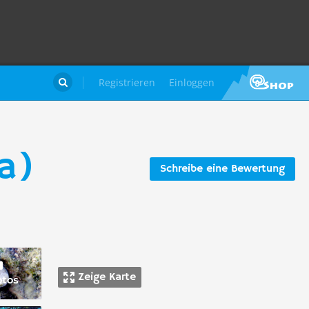
Registrieren
Einloggen

a)
Schreibe eine Bewertung
Zeige Karte
otos