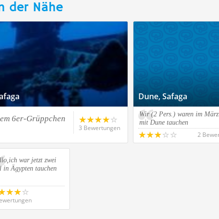
n der Nähe
Safaga
Dune, Safaga
Wir (2 Pers.) waren im Mär
inem 6er-Grüppchen
mit Dune tauchen
3 Bewertungen
2 Bewe
lo,ich war jetzt zwei
l in Ägypten tauchen
ewertungen