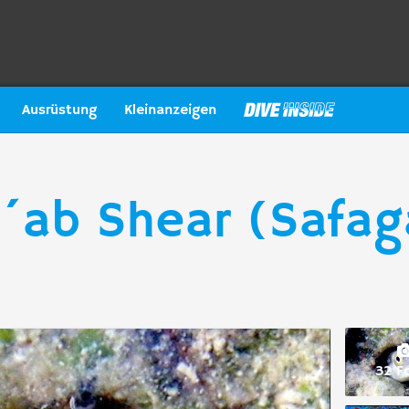
Ausrüstung
Kleinanzeigen
´ab Shear (Safag
32 F