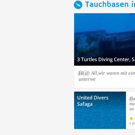
Tauchbasen i
3 Turtles Diving Center, 
Hi @ All,wir waren mit e
unterwe
United Divers
Hal
Safaga
ma
un
4 B