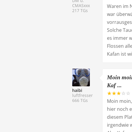
DM u.
CMASxxx
Waren im N
217 TGs
war überwäl
vorrausges
Solche Tauc
es immer w
Flossen al
Kafan ist w
Moin moin
Kaf ...
haibi
luftfresser
666 TGs
Moin moin,
hier noch 
diesem Pla
irgendwie 