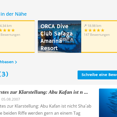
in der Nähe
ORCA Dive
4.34 km
18.98 km
Club Safaga
 Bewertungen
147 Bewertungen
Amarina
Resort
chbasen
(3)
Schreibe eine Bew
rstes zur Klarstellung: Abu Kafan ist n ...
05.08.2007
stes zur Klarstellung: Abu Kafan ist nicht Sha´ab
se beiden Riffe werden gern an einem Tag