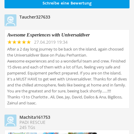
Schreibe eine Bewertung
Taucher327633
Awesome Experiences with Universaldiver
27.04.2019 19:34
After a 2 day long journey to be back on the island, again choosed
the Universaldiver Base on Pulau Perhantian.
Awesome experiences and so a wonderful team and crew. Finished
15 dives and each of them with a lot of fun, feeling very safe and
pampered. Equipment perfect prepared. If you are on the island,
it's a MUST HAVE to get wet with Universaldiver. Thanks for all dives
and the chilled atmosphere, feels like beeing at home and in family.
You are the greatest and for sure, beeing back shortly......!!!!
Thanks <3 to Charlotte , Ali, Dee, Jay, David, Dailos & Ana, BigBoss,
Zainul and Isaac.
Machita161753
PADI RESCUE
245 TGs