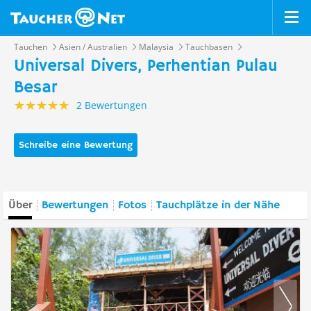
Tauchen
Asien / Australien
Malaysia
Tauchbasen
Universal Divers, Perhentian Pulau
Besar
2 Bewertungen
Schreibe eine Bewertung
Über
Bewertungen
Fotos
Tauchplätze in der Nähe