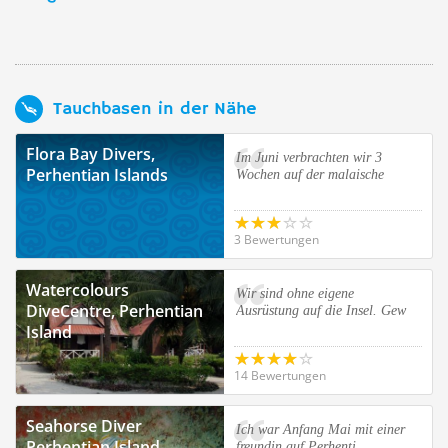
Tauchbasen in der Nähe
Flora Bay Divers,
Im Juni verbrachten wir 3
Perhentian Islands
Wochen auf der malaische
3 Bewertungen
Watercolours
Wir sind ohne eigene
DiveCentre, Perhentian
Ausrüstung auf die Insel. Gew
Island
14 Bewertungen
Seahorse Diver
Ich war Anfang Mai mit einer
Perhentian Island
freundin auf Perhenti