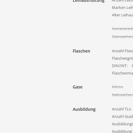
Leihausrüstung
Anzahl Leih
Marken Lei
Alter Leiha
Kameraverl
Rebreatherv
Flaschen
Anzahl Flas
Flaschengr
DIN/INT:
Flaschenmat
Gase
Nitrox
Rebreather
Ausbildung
Anzahl TLs:
Anzahl Guid
Ausbildung
Ausbildung 