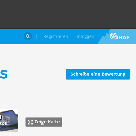
Registrieren
Einloggen

s
Schreibe eine Bewertung
Zeige Karte
tos