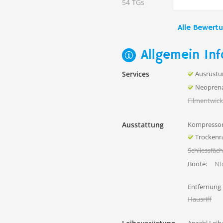
54 TGs
Alle Bewert
Allgemein Inf
Services
Ausrüstu
Neoprena
Filmentwick
Ausstattung
Kompressor
Trocken
Schliessfäc
Boote:
NIc
Entfernung
Hausriff