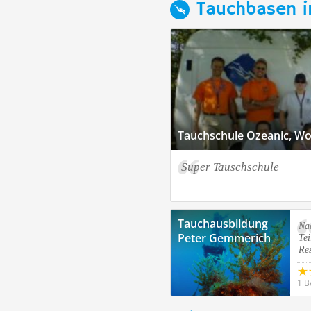
Tauchbasen i
Tauchschule Ozeanic, W
Super Tauschschule
Tauchausbildung
Nac
Peter Gemmerich
Tei
Re
1 B