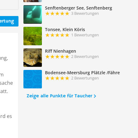
Senftenberger See, Senftenberg
3 Bewertungen
ertung
Tonsee, Klein Köris
1 Bewertungen
Riff Nienhagen
2 Bewertungen
ung,
Bodensee-Meersburg Plätzle /Fähre
em
2 Bewertungen
tsache
att.
Zeige alle Punkte für Taucher
ird es