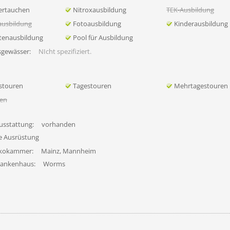
ertauchen
Nitroxausbildung
TEK-Ausbildung
ausbildung
Fotoausbildung
Kinderausbildung
tenausbildung
Pool für Ausbildung
sgewässer:
NIcht spezifiziert.
stouren
Tagestouren
Mehrtagestouren
en
usstattung:
vorhanden
fe Ausrüstung
ekokammer:
Mainz, Mannheim
rankenhaus:
Worms