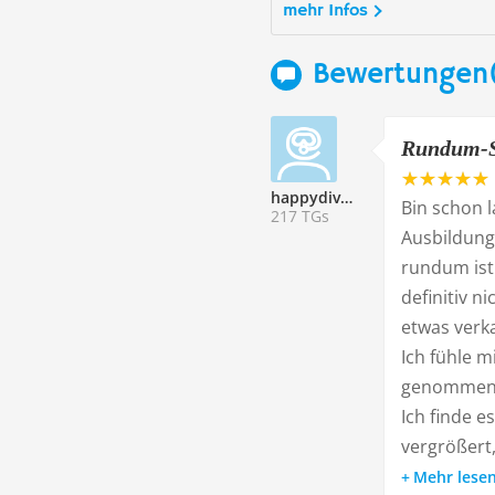
mehr Infos
Bewertungen
Rundum-Se
happydivers
Bin schon 
217 TGs
Ausbildung
rundum ist
definitiv 
etwas verka
Ich fühle m
genommen. 
Ich finde e
vergrößert,
Mehr lese