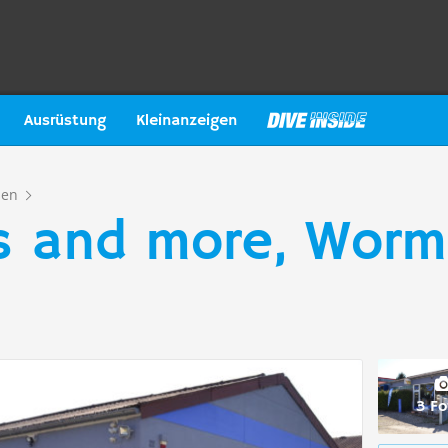
Ausrüstung
Kleinanzeigen
sen
s and more, Worm
3 Fo