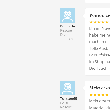
Wie ein z
DivingHenni
Bin im Nov
Rescue
Diver
habe meine
111 TGs
machen nic
Tolle Ausbi
Bedürfnisse
Im Shop ha
Die Tauchr
Mein erst
Torsten65
Mein erste
PADI
Rescue
Material, d