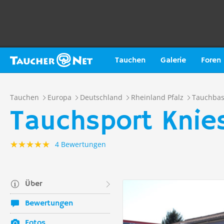
Tauchen
Galerie
Foren
Tauchen
Europa
Deutschland
Rheinland Pfalz
Tauchba
Tauchsport Knie
4 Bewertungen
Über
Bewertungen
Fotos