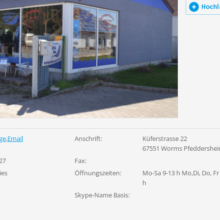
Hochl
ge
,
Email
Anschrift:
Küferstrasse 22
67551 Worms Pfeddershe
27
Fax:
ies
Öffnungszeiten:
Mo-Sa 9-13 h Mo,Di, Do, Fr
h
Skype-Name Basis: