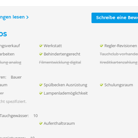
ungen lesen
Schreibe eine Bew
os
ngsverkauf
Werkstatt
Regler-Revisionen
rbeiten
Behindertengerecht
Tauchclub vorhande
lung analog
Filmentwicklung digital
Kreditkartenzahlung
en:
Bauer
raum
Spülbecken Ausrüstung
Schulungsraum
her
Lampenlademöglichkeit
ht spezifiziert.
 Tauchgewässer:
10
Aufenthaltsraum