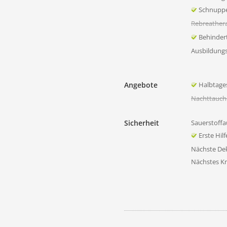
Schnupp
Rebreather
Behinder
Ausbildung
Angebote
Halbtage
Nachttauch
Sicherheit
Sauerstoffa
Erste Hil
Nächste D
Nächstes K