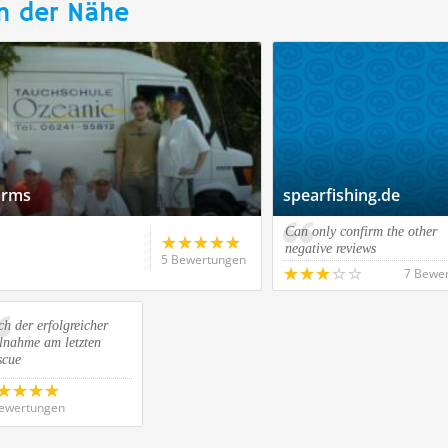
n der Nähe
orms
spearfishing.de
Can only confirm the other
negative reviews
5 Bewertungen
7 Bewe
h der erfolgreicher
lnahme am letzten
scue
ewertungen