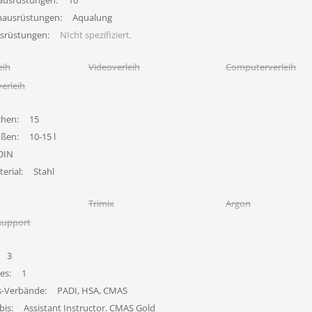
ausrüstungen:
10
hausrüstungen:
Aqualung
usrüstungen:
NIcht spezifiziert.
eih
Videoverleih
Computerverleih
erleih
chen:
15
ößen:
10-15 l
DIN
erial:
Stahl
Trimix
Argon
support
3
es:
1
s-Verbände:
PADI, HSA, CMAS
bis:
Assistant Instructor. CMAS Gold