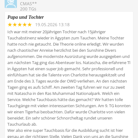
CMAS**
200 TGs
Papa und Tochter
19.05.2026 13:18
Ich war mit meiner 20jährigen Tochter nach 15jähriger
Tauchabstinenz wieder in Ägypten zum Tauchen. Meine Tochter
hatte noch nie getaucht. Die Theorie online erledigt. Wir wurden
nach chaotischer Anreise herzlichst bei den Sunshine Divers
aufgenommen. Die modernste Ausrüstung wurde ausgegeben und
am nächsten Tag ging das Abenteuer los. Natascha, die erfahrene Tl
in Ägypten hat einen super Job gemacht. Sehr professionell und
einfühlsam hat sie die Talente von Charlotte herausgekitzelt und
am Ende des 3. Tages wurde der OWD verliehen. An den nächsten
Tagen ging es aufs Schiff. Am zweiten Tag fuhren wir nur zu zweit
mit Natascha in den Ras Muhammad Nationalpark. Welch ein
Service. Welche Tauchbasis hätte das gemacht? Wir hatten tolle
Tauchgänge mit vielen interessanten Sichtungen. Am 9. TG konnten
wir einen Tigerhai beobachten. Dafür wurde Charlotte von vielen
beneidet. Ein sehr schöner Schnorcheltag rundet unseren
Tauchurlaub ab.
Wer also eine super Tauchbasis für die Ausbildung sucht ist hier
genau an der richtigen Stelle. Vielen Dank von uns an die Sunshine