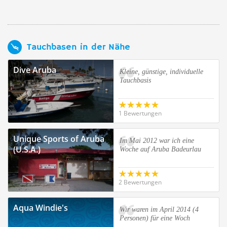
Tauchbasen in der Nähe
Dive Aruba
Kleine, günstige, individuelle
Tauchbasis
1 Bewertungen
Unique Sports of Aruba
Im Mai 2012 war ich eine
(U.S.A.)
Woche auf Aruba Badeurlau
2 Bewertungen
Aqua Windie's
Wir waren im April 2014 (4
Personen) für eine Woch