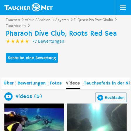
Tauchen
Afrika / Arabien
Ägypten
El Quseir bis Port Ghalib
Tauchbasen
Pharaoh Dive Club, Roots Red Sea
77 Bewertungen
Schreibe eine Bewertung
Über
Bewertungen
Fotos
Videos
Tauchsafaris in der N
Videos (5)
Hochladen