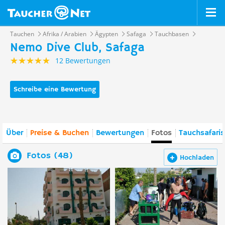
Tauchen
Afrika / Arabien
Ägypten
Safaga
Tauchbasen
Nemo Dive Club, Safaga
12 Bewertungen
Schreibe eine Bewertung
Über
Preise & Buchen
Bewertungen
Fotos
Tauchsafaris
Fotos (48)
Hochladen