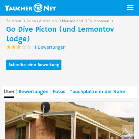
Tauchen
Asien / Australien
Neuseeland
Tauchbasen
Go Dive Picton (und Lermontov
Lodge)
1 Bewertungen
Schreibe eine Bewertung
Über
Bewertungen
Fotos
Tauchplätze in der Nähe