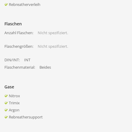
Rebreatherverleih
Flaschen
Anzahl Flaschen:
NIcht spezifiziert.
Flaschengrößen:
NIcht spezifiziert.
DIN/INT:
INT
Flaschenmaterial:
Beides
Gase
Nitrox
Trimix
Argon
Rebreathersupport