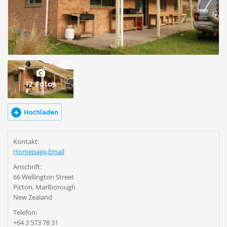
12 Fotos
Hochladen
Kontakt:
Homepage
,
Email
Anschrift:
66 Wellington Street
Picton, Marlborough
New Zealand
Telefon:
+64 3 573 78 31