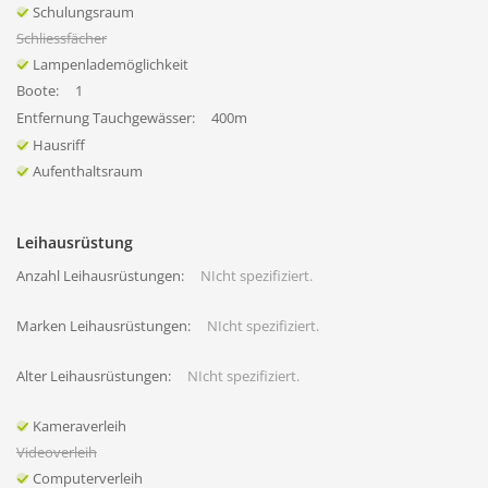
Schulungsraum
Schliessfächer
Lampenlademöglichkeit
Boote:
1
Entfernung Tauchgewässer:
400m
Hausriff
Aufenthaltsraum
Leihausrüstung
Anzahl Leihausrüstungen:
NIcht spezifiziert.
Marken Leihausrüstungen:
NIcht spezifiziert.
Alter Leihausrüstungen:
NIcht spezifiziert.
Kameraverleih
Videoverleih
Computerverleih