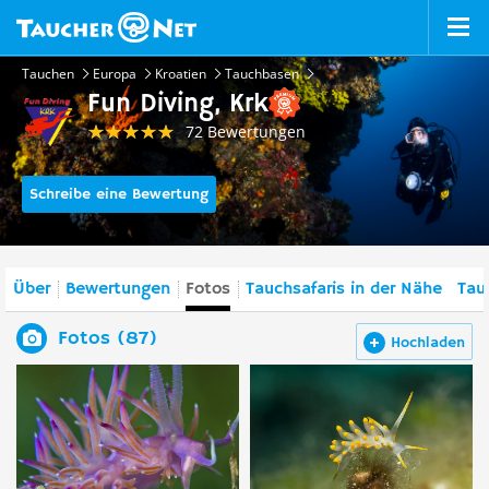
Tauchen
Europa
Kroatien
Tauchbasen
Fun Diving, Krk
72 Bewertungen
Schreibe eine Bewertung
Über
Bewertungen
Fotos
Tauchsafaris in der Nähe
Tau
Fotos (87)
Hochladen