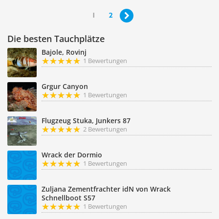
1
2

Die besten Tauchplätze
Bajole, Rovinj
1 Bewertungen
Grgur Canyon
1 Bewertungen
Flugzeug Stuka, Junkers 87
2 Bewertungen
Wrack der Dormio
1 Bewertungen
Zuljana Zementfrachter idN von Wrack
Schnellboot S57
1 Bewertungen