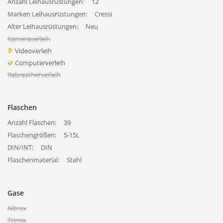
Anzahl Leihausrüstungen:
12
Marken Leihausrüstungen:
Cressi
Alter Leihausrüstungen:
Neu
Kameraverleih
Videoverleih
Computerverleih
Rebreatherverleih
Flaschen
Anzahl Flaschen:
39
Flaschengrößen:
5-15L
DIN/INT:
DIN
Flaschenmaterial:
Stahl
Gase
Nitrox
Trimix