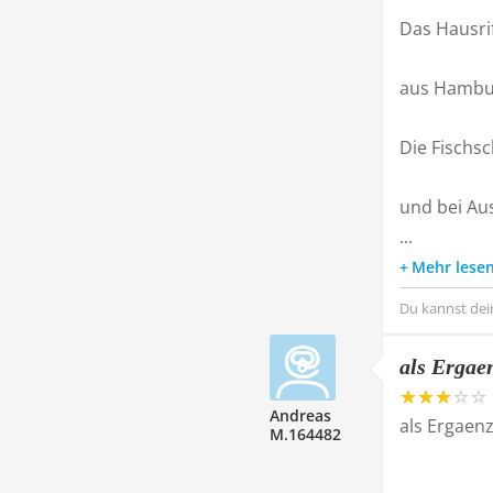
Das Hausrif
aus Hambur
Die Fischs
und bei Au
...
Mehr lese
Du kannst dei
als Ergae
Andreas
als Ergaenz
M.164482