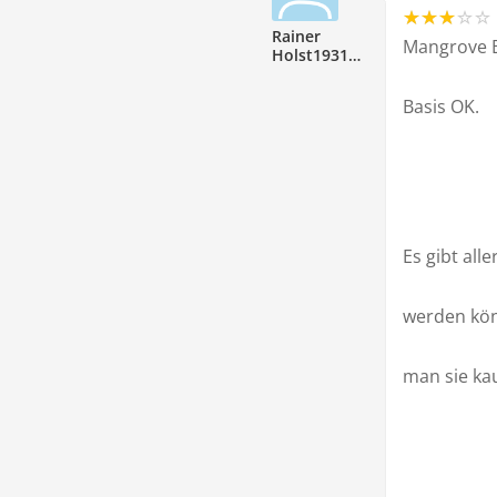
Rainer
Mangrove B
Holst193112
Basis OK.
Es gibt all
werden könn
man sie ka