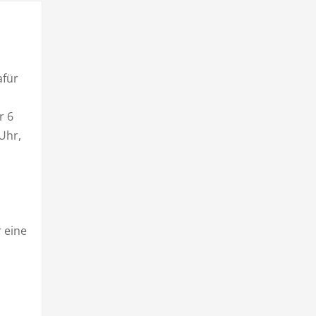
afür
r 6
Uhr,
 eine