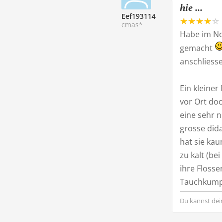
hie ...
Eef193114
cmas*
Habe im No
gemacht
anschliessen
Ein kleine
vor Ort do
eine sehr n
grosse did
hat sie ka
zu kalt (be
ihre Floss
Tauchkumpe
Du kannst dei