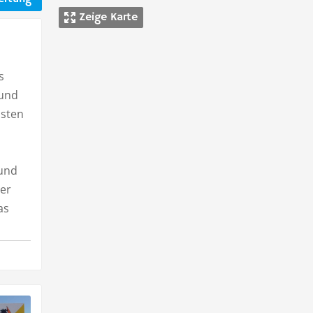
Zeige Karte
s
 und
nsten
 und
ber
as