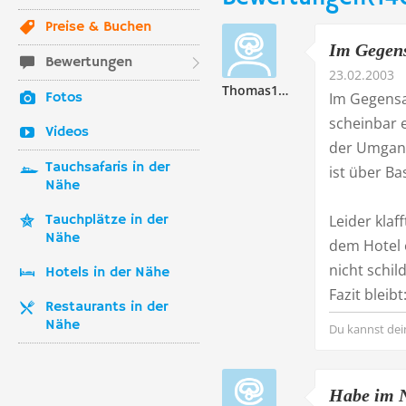
Preise & Buchen
Im Gegens
Bewertungen
23.02.2003
Thomas193115
Fotos
Im Gegensat
scheinbar e
Videos
der Umgang
Tauchsafaris in der
ist über Ba
Nähe
Tauchplätze in der
Leider klaf
Nähe
dem Hotel e
nicht schil
Hotels in der Nähe
Fazit bleib
Restaurants in der
Nähe
Du kannst dei
Habe im N