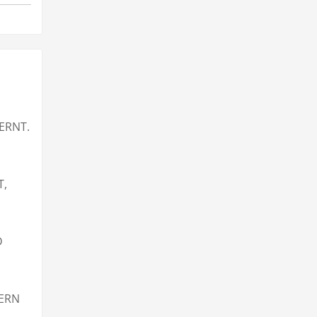
ERNT.
T,
D
HERN