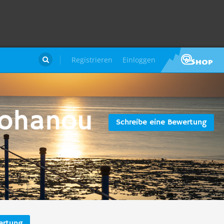
Registrieren
Einloggen

Rohanou
Schreibe eine Bewertung
ertung