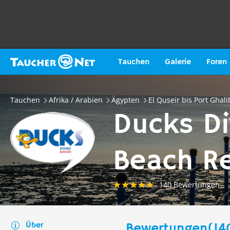
Tauchen
Galerie
Foren
Tauchen
Afrika / Arabien
Ägypten
El Quseir bis Port Ghali
Ducks Di
Beach Re
140 Bewertungen
Über
Bewertungen(14