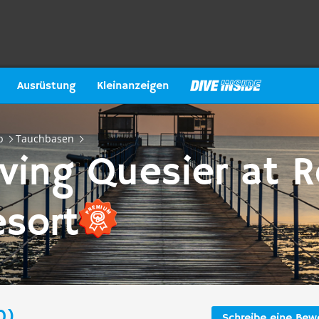
Ausrüstung
Kleinanzeigen
b
Tauchbasen
ving Quesier at 
sort
0)
Schreibe eine Bew