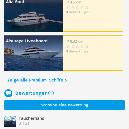
Alia Soul
4.5 km
0 Bewertungen
Alsuraya Liveaboard
8.32 km
0 Bewertungen
Zeige alle Premium-Schiffe
Bewertungen(1)
Schreibe eine Bewertung
Taucherhans
3 TGs