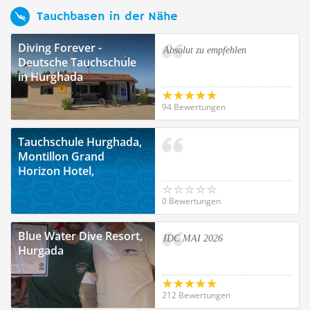
Tauchbasen in der Nähe
Diving Forever -
Absolut zu empfehlen
Deutsche Tauchschule
in Hurghada
94 Bewertungen
Tauchschule Hurghada,
Montillon Grand
Horizon Hotel,
Hurghada
0 Bewertungen
Blue Water Dive Resort,
IDC MAI 2026
Hurgada
212 Bewertungen