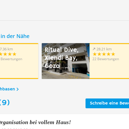
in der Nähe
Ritual Dive,
7.36 km
28.21 km
Xlendi Bay,
 Bewertungen
22 Bewertungen
Gozo
chbasen
(9)
Schreibe eine Bew
Organisation bei vollem Haus!