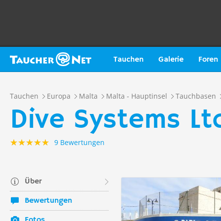
Tauchen
Galerie
Foren
Tauchen
Europa
Malta
Malta - Hauptinsel
Tauchbasen
Dive Systems Lt
9 Bewertungen
Über
Bewertungen
Fotos