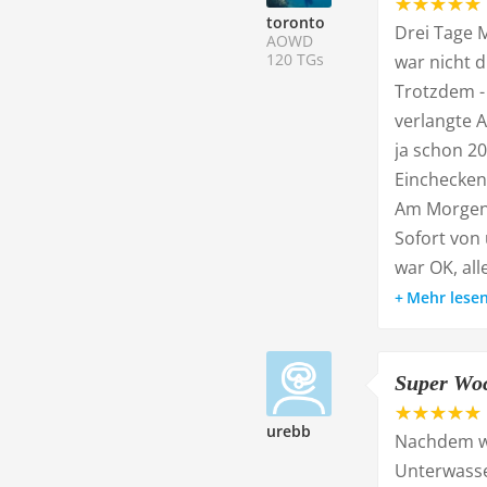
toronto
Drei Tage M
AOWD
120 TGs
war nicht d
Trotzdem - 
verlangte 
ja schon 2
Einchecken
Am Morgen d
Sofort von
war OK, all
Mehr lese
Super Woc
urebb
Nachdem wi
Unterwasse