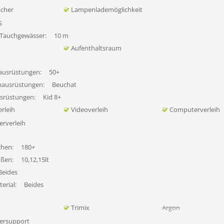
ächer
Lampenlademöglichkeit
S
 Tauchgewässer:
10 m
Aufenthaltsraum
ausrüstungen:
50+
hausrüstungen:
Beuchat
usrüstungen:
Kid 8+
rleih
Videoverleih
Computerverleih
erverleih
chen:
180+
ößen:
10,12,15lt
Beides
erial:
Beides
Trimix
Argon
ersupport