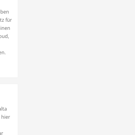
aben
tz für
einen
oud,
en.
lta
 hier
ar