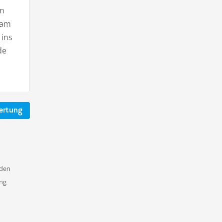
in
 am
 ins
de
ertung
nden
ung