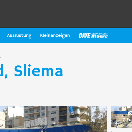
Ausrüstung
Kleinanzeigen
d, Sliema
7 Fo