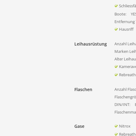
Schliessf
Boote:
YE
Entfernung
Hausriff
Leihausrüstung
Anzahl Leih
Marken Lei
Alter Leiha
Kamerave
Rebreath
Flaschen
Anzahl Flas
Flaschengr
DIN/INT:
Flaschenmat
Gase
Nitrox
Rebreath