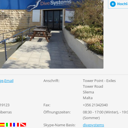
Hochl
ge
,
Email
Anschrift:
Tower Point - Exiles
Tower Road
Sliema
Malta
19123
Fax:
+356 21342040
iberras
Öffnungszeiten:
08:30 - 17:00 (Winter), - 19
(Sommer)
Skype-Name Basis:
divesystems