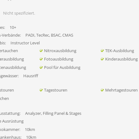
NIcht spezifiziert.
es:
10+
s-Verbände:
PADI, TecRec, BSAC, CMAS
bis:
Instructor Level
ertauchen
Nitroxausbildung
TEK-Ausbildung
erausbildung
Fotoausbildung
Kinderausbildung
tenausbildung
Pool für Ausbildung
sgewässer:
Hausriff
stouren
Tagestouren
Mehrtagestouren
uchen
usstattung:
Analyzer, Filling Panel & Stages
fe Ausrüstung
ekokammer:
10km
rankenhaus:
10km