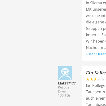
in Sliema e
Mit unsere
wir eine in
die eigene 
Gruppen pe
Imperial E
Wir haben 
Nachdem ..
Mehr lese
Ein Kolleg
Mat217177
Ein Kolleg
Rescue
Diver
Tauchen zu
130 TGs
auch einen
Tauchbasis