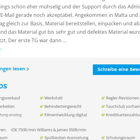
dings schon eher mühselig und der Support durch das Adm
E-Mail gerade noch akzeptabel. Angekommen in Malta und
g gleich zur Basis, Material bereitstellen, einpacken und ab
and das Material gut bis sehr gut und defektes Material wur
tzt. Der erste TG war dann ...
n
ungen lesen
Schreibe eine Bew
os
ngsverkauf
Werkstatt
Regler-Revisionen
rbeiten
Behindertengerecht
Tauchclub vorha
lung analog
Filmentwicklung digital
Kreditkartenzahl
en:
IDE 750lt/min Williams & James 950lt/min
raum
Spülbecken Ausrüstung
Schulungsraum