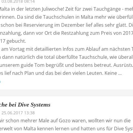
03.08.2018 08:14
alta in der letzten Juliwoche! Zeit für zwei Tauchgänge - me
rinnen. Da sind die Tauchschulen in Malta mehr wie überfüll
schon bei Reservierung im Dezember lief alles sehr glatt. D
Anzahlung, dann vor Ort die Restzahlung zum Preis von 2017
017 gebucht.
 am Vortag mit detaillierten Infos zum Ablauf am nächsten 
ann natürlich die total überfüllte Tauchschule, wie überall
 unserem guide Tom begrüßt und bestens betreut. Ausrüst
es lief nach Plan und das bei den vielen Leuten. Keine ...
n
he bei Dive Systems
25.06.2017 13:38
r schon mehrer Male auf Gozo waren, wollten wir nun die
rwelt von Malta kennen lernen und hatten uns für Dive Sy