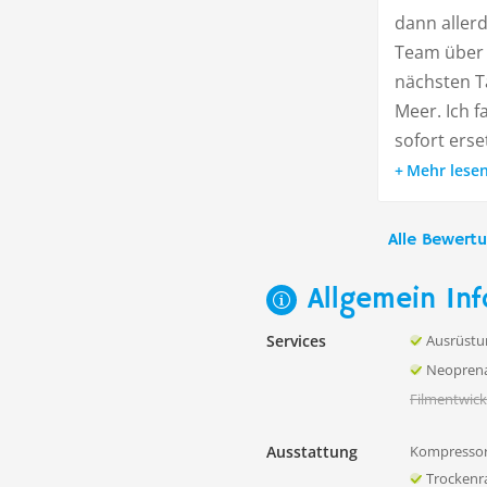
dann aller
Team über 
nächsten Ta
Meer. Ich f
sofort erse
Mehr lese
Alle Bewert
Allgemein Inf
Services
Ausrüstu
Neoprena
Filmentwick
Ausstattung
Kompressor
Trocken