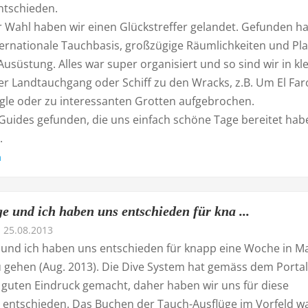
ntschieden.
r Wahl haben wir einen Glückstreffer gelandet. Gefunden h
ternationale Tauchbasis, großzügige Räumlichkeiten und Pla
Ausüstung. Alles war super organisiert und so sind wir in kl
r Landtauchgang oder Schiff zu den Wracks, z.B. Um El Far
agle oder zu interessanten Grotten aufgebrochen.
Guides gefunden, die uns einfach schöne Tage bereitet hab
.
n
e und ich haben uns entschieden für kna ...
25.08.2013
e und ich haben uns entschieden für knapp eine Woche in Ma
 gehen (Aug. 2013). Die Dive System hat gemäss dem Portal
 guten Eindruck gemacht, daher haben wir uns für diese
 entschieden. Das Buchen der Tauch-Ausflüge im Vorfeld w