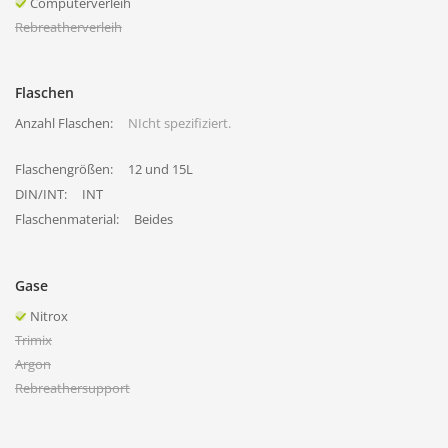
Computerverleih
Rebreatherverleih
Flaschen
Anzahl Flaschen:
NIcht spezifiziert.
Flaschengrößen:
12 und 15L
DIN/INT:
INT
Flaschenmaterial:
Beides
Gase
Nitrox
Trimix
Argon
Rebreathersupport