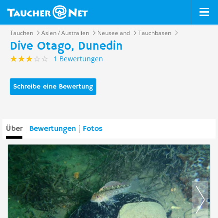
Tauchen
Asien / Australien
Neuseeland
Tauchbasen
Dive Otago, Dunedin
1 Bewertungen
Schreibe eine Bewertung
Über
Bewertungen
Fotos