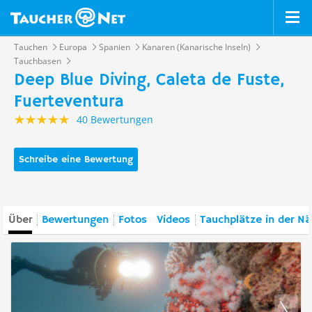
Tauchen
Europa
Spanien
Kanaren (Kanarische Inseln)
Tauchbasen
Deep Blue Diving, Caleta de Fuste,
Fuerteventura
40 Bewertungen
Schreibe eine Bewertung
Über
Bewertungen
Fotos
Videos
Tauchplätze in der N