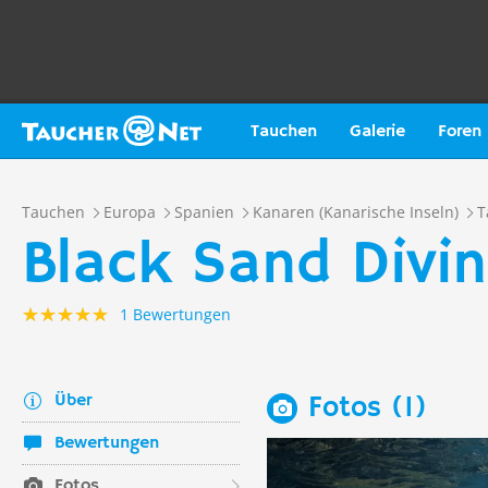
Tauchen
Galerie
Foren
Tauchen
Europa
Spanien
Kanaren (Kanarische Inseln)
T
Black Sand Divin
1 Bewertungen
Über
Fotos (1)
Bewertungen
Fotos