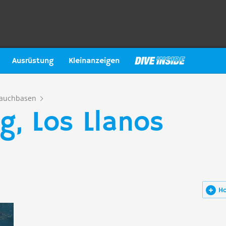
Ausrüstung
Kleinanzeigen
auchbasen
g, Los Llanos
H