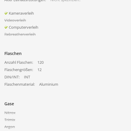
Kameraverleih
Videoverleih
Computerverleih
Rebreatherverleih
Flaschen
Anzahl Flaschen:
120
Flaschengrößen:
12
DIN/INT:
INT
Flaschenmaterial:
Aluminium
Gase
Nitrox
Trimix
Argon