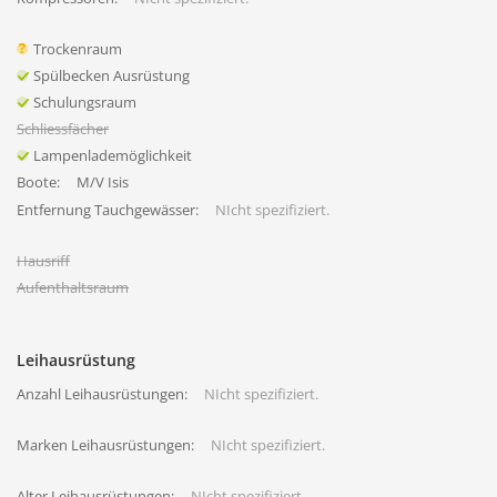
Trockenraum
Spülbecken Ausrüstung
Schulungsraum
Schliessfächer
Lampenlademöglichkeit
Boote:
M/V Isis
Entfernung Tauchgewässer:
NIcht spezifiziert.
Hausriff
Aufenthaltsraum
Leihausrüstung
Anzahl Leihausrüstungen:
NIcht spezifiziert.
Marken Leihausrüstungen:
NIcht spezifiziert.
Alter Leihausrüstungen:
NIcht spezifiziert.