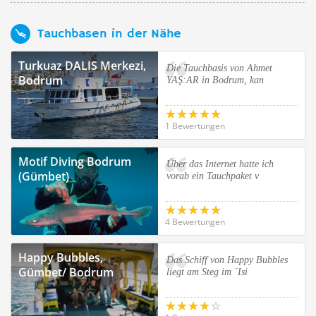
Tauchbasen in der Nähe
Turkuaz DALIS Merkezi,
Die Tauchbasis von Ahmet
Bodrum
YAŞ:AR in Bodrum, kan
1 Bewertungen
Motif Diving Bodrum
Über das Internet hatte ich
(Gümbet)
vorab ein Tauchpaket v
4 Bewertungen
Happy Bubbles,
Das Schiff von Happy Bubbles
Gümbet/ Bodrum
liegt am Steg im ´Isi