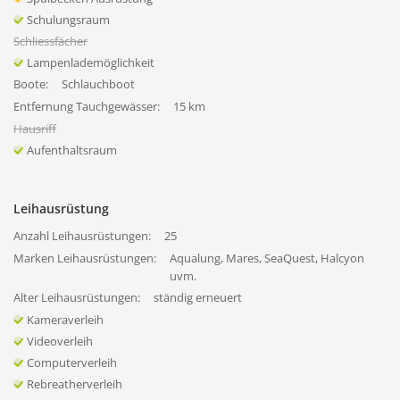
Schulungsraum
Schliessfächer
Lampenlademöglichkeit
Boote:
Schlauchboot
Entfernung Tauchgewässer:
15 km
Hausriff
Aufenthaltsraum
Leihausrüstung
Anzahl Leihausrüstungen:
25
Marken Leihausrüstungen:
Aqualung, Mares, SeaQuest, Halcyon
uvm.
Alter Leihausrüstungen:
ständig erneuert
Kameraverleih
Videoverleih
Computerverleih
Rebreatherverleih