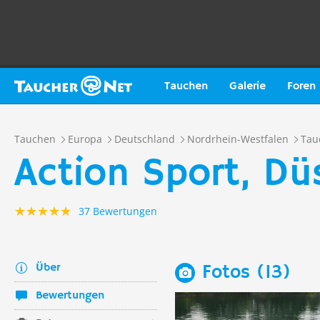
Tauchen
Galerie
Foren
Tauchen
Europa
Deutschland
Nordrhein-Westfalen
Tau
Action Sport, Dü
37 Bewertungen
Über
Fotos (13)
Bewertungen