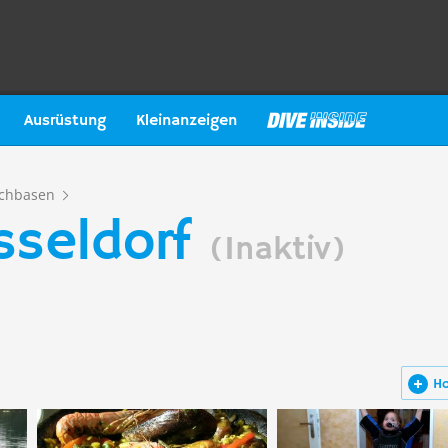
Ausrüstung
Kleinanzeigen
chbasen
sseldorf
(Inaktiv)
H