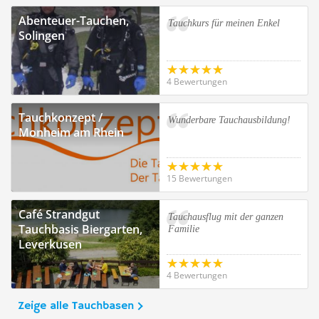
Abenteuer-Tauchen,
Tauchkurs für meinen Enkel
Solingen
4 Bewertungen
Tauchkonzept /
Wunderbare Tauchausbildung!
Monheim am Rhein
15 Bewertungen
Café Strandgut
Tauchausflug mit der ganzen
Tauchbasis Biergarten,
Familie
Leverkusen
4 Bewertungen
Zeige alle Tauchbasen