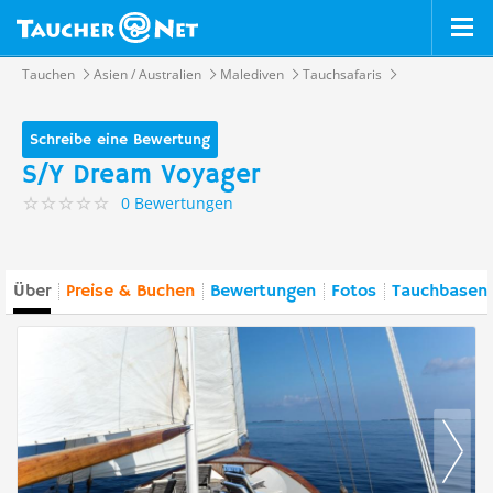
Tauchen
Asien / Australien
Malediven
Tauchsafaris
Schreibe eine Bewertung
S/Y Dream Voyager
0 Bewertungen
Über
Preise & Buchen
Bewertungen
Fotos
Tauchbasen 