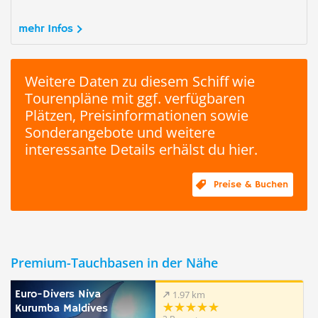
mehr Infos
Weitere Daten zu diesem Schiff wie
Tourenpläne mit ggf. verfügbaren
Plätzen, Preisinformationen sowie
Sonderangebote und weitere
interessante Details erhälst du hier.
Preise & Buchen
Premium-Tauchbasen in der Nähe
Euro-Divers Niva
1.97 km
Kurumba Maldives