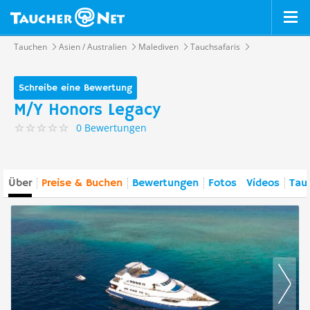
Tauchen
Asien / Australien
Malediven
Tauchsafaris
Schreibe eine Bewertung
M/Y Honors Legacy
0 Bewertungen
Über
Preise & Buchen
Bewertungen
Fotos
Videos
Tau