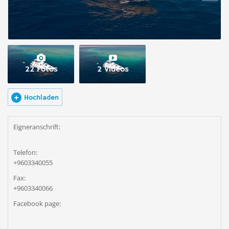
22 Fotos
2 Videos
Hochladen
Eigneranschrift:
Telefon:
+9603340055
Fax:
+9603340066
Facebook page: