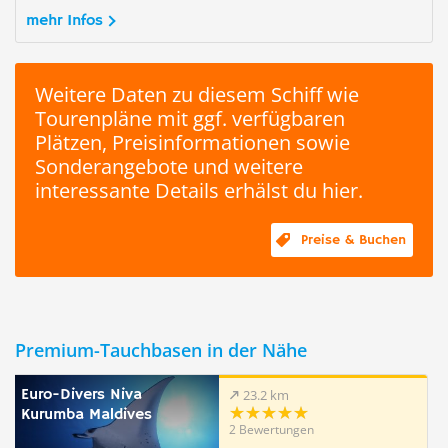
mehr Infos
Weitere Daten zu diesem Schiff wie
Tourenpläne mit ggf. verfügbaren
Plätzen, Preisinformationen sowie
Sonderangebote und weitere
interessante Details erhälst du hier.
Preise & Buchen
Premium-Tauchbasen in der Nähe
Euro-Divers Niva
23.2 km
Kurumba Maldives
2 Bewertungen