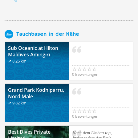
Tauchbasen in der Nähe
Sub Oceanic at Hilton
Maldives Amingiri
8.26 km
0 Bewertungen
Grand Park Kodhiparru,
Nord Male
9.82 km
0 Bewertungen
Best Dives Private
Nach dem Umbau top,