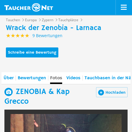
Tauchen
Europa
Zypern
Tauchplätze
Wrack der Zenobia - Larnaca
9 Bewertungen
Schreibe eine Bewertung
Über
Bewertungen
Fotos
Videos
Tauchbasen in der Nä
ZENOBIA & Kap
Hochladen
Grecco