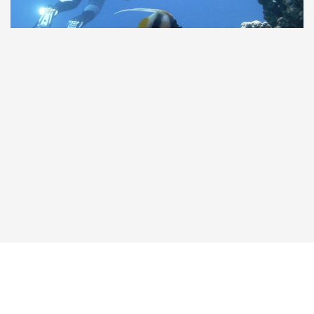
Taucher.Net