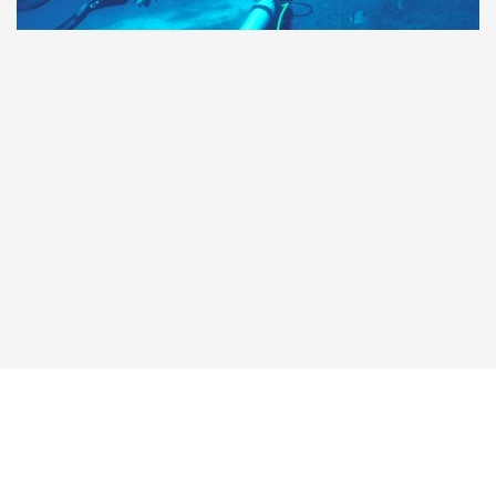
Taucher.Net