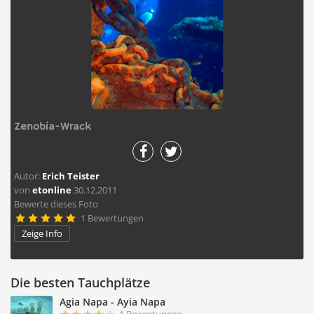
Zenobia-Wrack
Autor:
Erich Teister
von
etonline
30.12.2011
Bewerte dieses Foto
1 Bewertungen





Zeige Info
Die besten Tauchplätze
Agia Napa - Ayia Napa