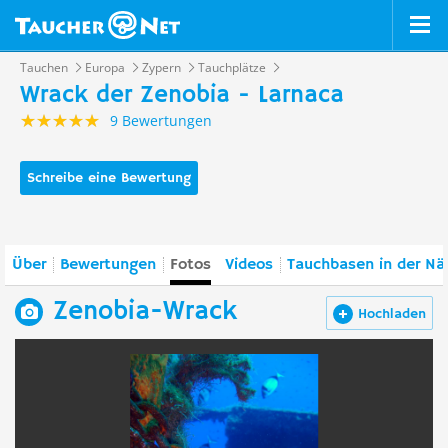
Tauchen
Europa
Zypern
Tauchplätze
Wrack der Zenobia - Larnaca
9 Bewertungen
Schreibe eine Bewertung
Über
Bewertungen
Fotos
Videos
Tauchbasen in der Nä
Zenobia-Wrack
Hochladen