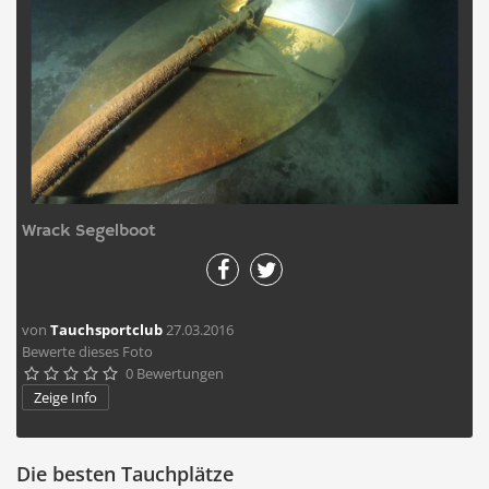
Wrack Segelboot
von
Tauchsportclub
27.03.2016
Bewerte dieses Foto
0 Bewertungen





Zeige Info
Die besten Tauchplätze