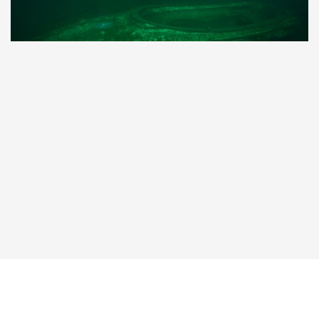
Taucher.Net