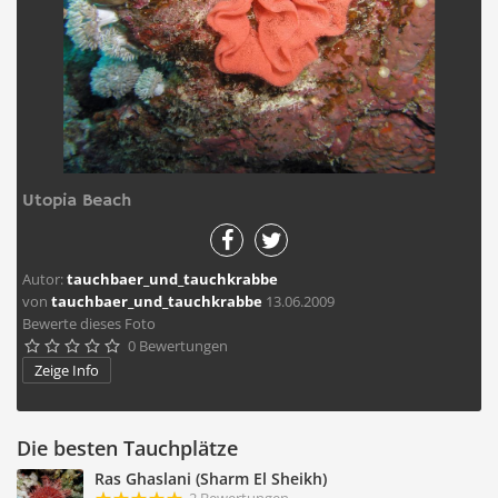
Utopia Beach
Autor:
tauchbaer_und_tauchkrabbe
von
tauchbaer_und_tauchkrabbe
13.06.2009
Bewerte dieses Foto
0 Bewertungen





Zeige Info
Die besten Tauchplätze
Ras Ghaslani (Sharm El Sheikh)