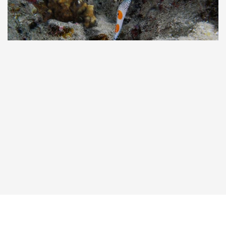
Taucher.Net