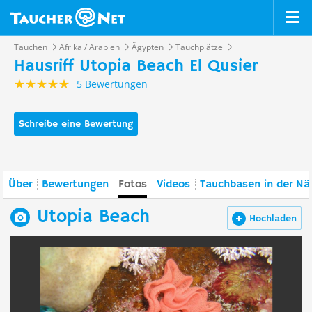
Tauchen
Afrika / Arabien
Ägypten
Tauchplätze
Hausriff Utopia Beach El Qusier
5 Bewertungen
Schreibe eine Bewertung
Über
Bewertungen
Fotos
Videos
Tauchbasen in der Nä
Utopia Beach
Hochladen