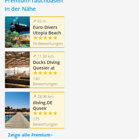
Premium-Tauchbasen
in der Nähe
93 m
Euro-Divers
Utopia Beach
Club
56 Bewertungen
11.38 km
Ducks Diving
Quesier at
Rohanou
140
Beach Resort
Bewertungen
28.99 km
diving.DE
Quseir
275
Bewertungen
Zeige alle Premium-