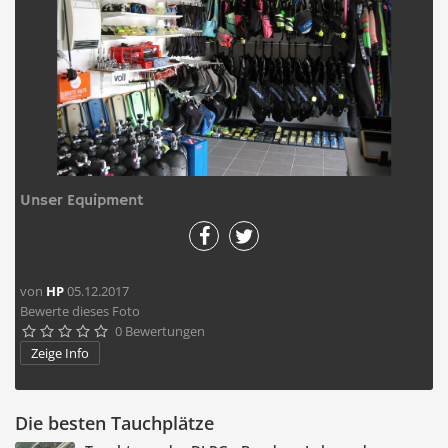
Unser Equipment
von
HP
05.12.2017
Bewerte dieses Foto
0 Bewertungen





Zeige Info
Die besten Tauchplätze