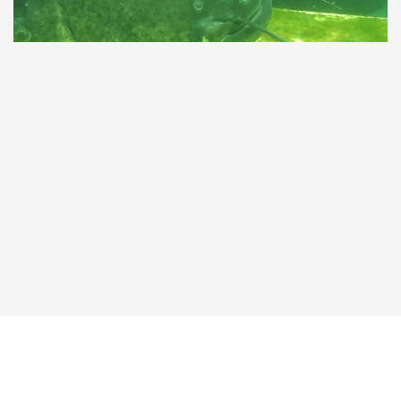
Taucher.Net