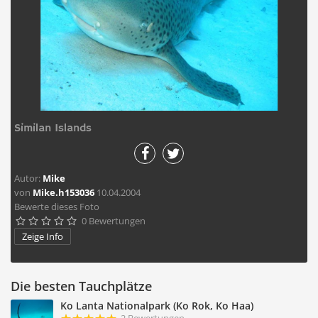
Similan Islands
Autor:
Mike
von
Mike.h153036
10.04.2004
Bewerte dieses Foto
0 Bewertungen





Zeige Info
Die besten Tauchplätze
Ko Lanta Nationalpark (Ko Rok, Ko Haa)