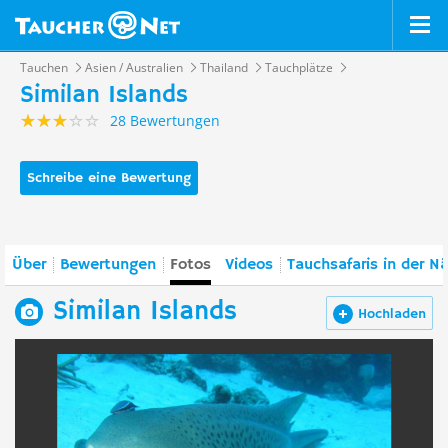
Tauchen
Asien / Australien
Thailand
Tauchplätze
Similan Islands
28 Bewertungen
Schreibe eine Bewertung
Über
Bewertungen
Fotos
Videos
Tauchsafaris in der N
Similan Islands
Hochladen