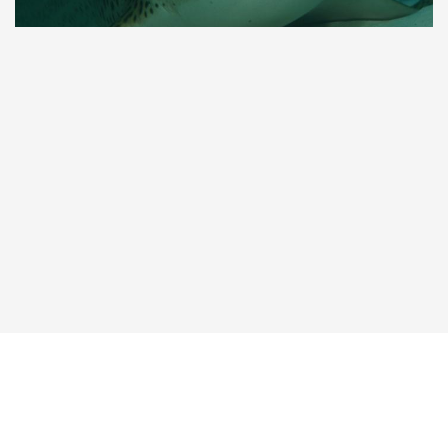
Taucher.Net