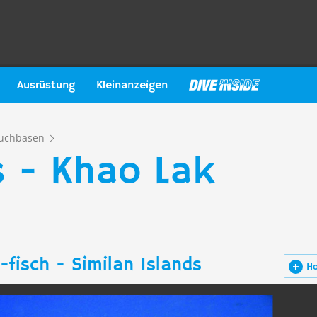
Ausrüstung
Kleinanzeigen
uchbasen
s - Khao Lak
-fisch - Similan Islands
H