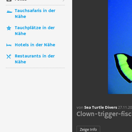
Tauchsafaris in der
Nähe
Tauchplätze in der
Nähe
Hotels in der Nähe
Restaurants in der
Nähe
von
Sea Turtle Divers
27.11.2
Clown-trigger-fisc
Zeige Info