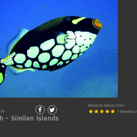
Bewerte dieses Foto
019
1 Bewertu





h - Similan Islands