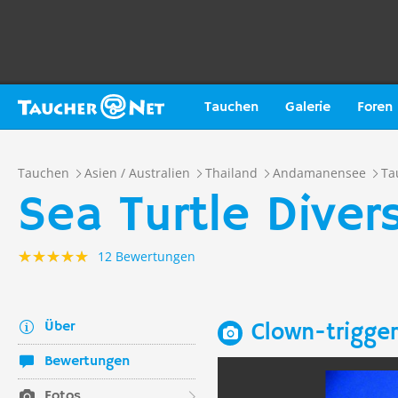
Tauchen
Galerie
Foren
Tauchen
Asien / Australien
Thailand
Andamanensee
Ta
Sea Turtle Diver
12 Bewertungen
Über
Clown-trigger
Bewertungen
Fotos