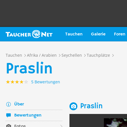
Tauchen
Galerie
Foren
Tauchen
Afrika / Arabien
Seychellen
Tauchplätze
Praslin
5 Bewertungen
Über
Praslin
Bewertungen
Fotos