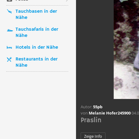
Tauchbasen in der
Nähe
Tauchsafaris in der
Nähe
Hotels in der Nähe
Restaurants in der
Nähe
Autor:
55pb
von
Melanie Hofer245900
04.0
Praslin
Zeige Info