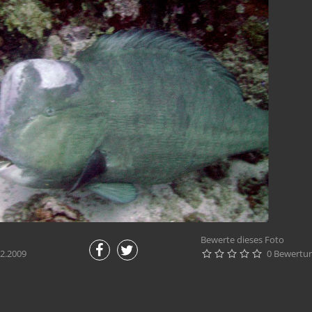
Bewerte dieses Foto
2.2009
0 Bewertu




