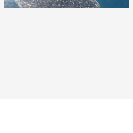
Taucher.Net