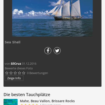
Sea Shell
von
SilCruz
31.12.2016
Bewerte dieses Foto
0 Bewertungen





Zeige Info
Die besten Tauchplätze
Mahe, Beau Vallon, Brissare Rocks