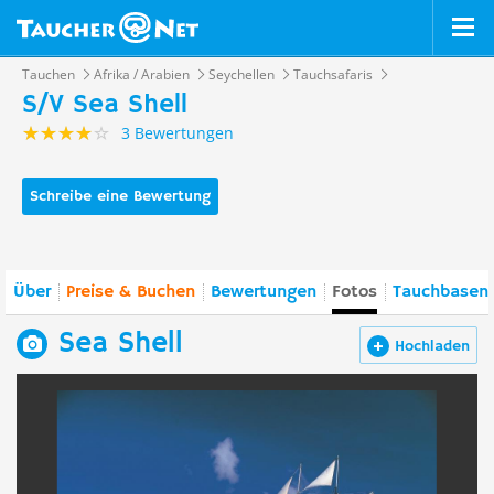
Tauchen
Afrika / Arabien
Seychellen
Tauchsafaris
S/V Sea Shell
3 Bewertungen
Schreibe eine Bewertung
Über
Preise & Buchen
Bewertungen
Fotos
Tauchbasen 
Sea Shell
Hochladen