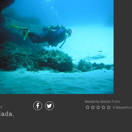
Bewerte dieses Foto
07
0 Bewertu





jada.