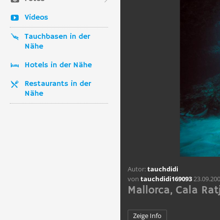
Videos
Tauchbasen in der
Nähe
Hotels in der Nähe
Restaurants in der
Nähe
Autor:
tauchdidi
von
tauchdidi169093
23.09.20
Mallorca, Cala Rat
Zeige Info