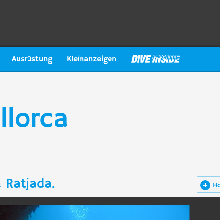
Ausrüstung
Kleinanzeigen
llorca
a Ratjada.
H