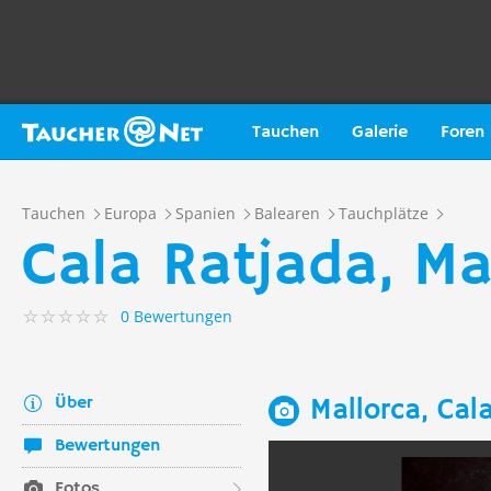
Tauchen
Galerie
Foren
Tauchen
Europa
Spanien
Balearen
Tauchplätze
Cala Ratjada, Ma
0 Bewertungen
Über
Mallorca, Cal
Bewertungen
Fotos