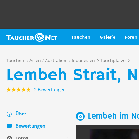
Tauchen
Galerie
Foren
Tauchen
Asien / Australien
Indonesien
Tauchplätze
Lembeh Strait, 
2 Bewertungen
Über
Lembeh im N
Bewertungen
Fotos