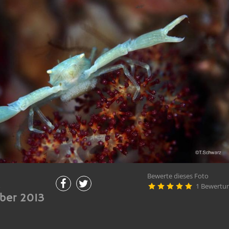
Bewerte dieses Foto
1 Bewertu





ber 2013