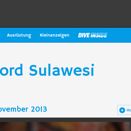
Ausrüstung
Kleinanzeigen
Nord Sulawesi
ovember 2013
H