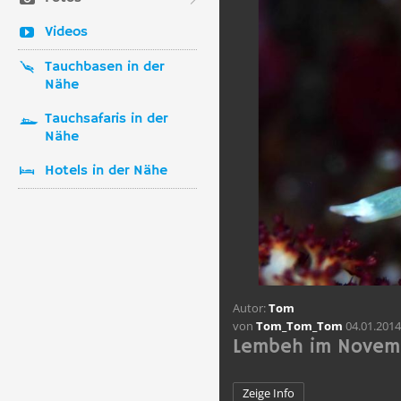
Videos
Tauchbasen in der
Nähe
Tauchsafaris in der
Nähe
Hotels in der Nähe
Autor:
Tom
von
Tom_Tom_Tom
04.01.2014
Lembeh im Novem
Zeige Info