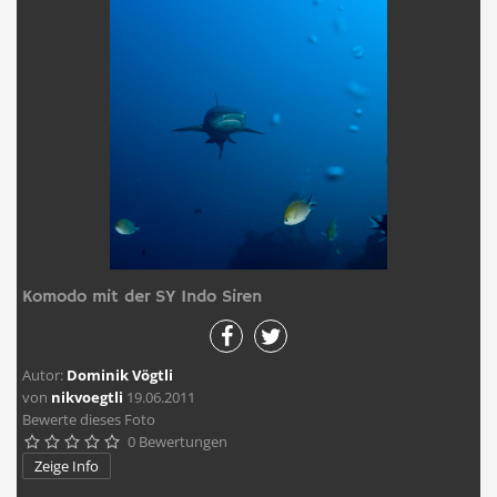
Komodo mit der SY Indo Siren
Autor:
Dominik Vögtli
von
nikvoegtli
19.06.2011
Bewerte dieses Foto
0 Bewertungen





Zeige Info