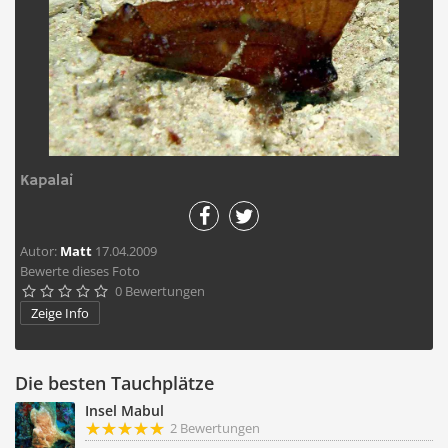
Kapalai
Autor:
Matt
17.04.2009
Bewerte dieses Foto
0 Bewertungen





Zeige Info
Die besten Tauchplätze
Insel Mabul
2 Bewertungen