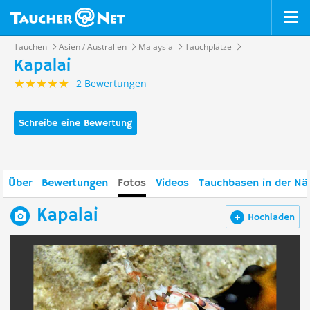
Tauchen
Asien / Australien
Malaysia
Tauchplätze
Kapalai
2 Bewertungen
Schreibe eine Bewertung
Über
Bewertungen
Fotos
Videos
Tauchbasen in der Nä
Kapalai
Hochladen