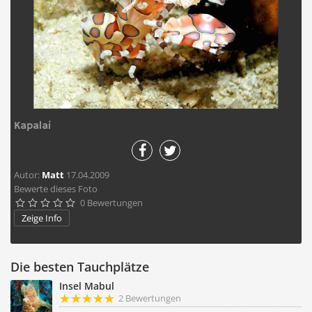
Kapalai
Autor:
Matt
17.04.2009
Bewerte dieses Foto
0 Bewertungen





Zeige Info
Die besten Tauchplätze
Insel Mabul
2 Bewertungen