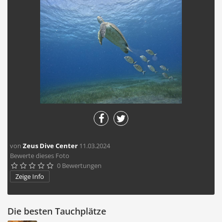
von
Zeus Dive Center
11.03.2024
Bewerte dieses Foto
0 Bewertungen





Zeige Info
Die besten Tauchplätze