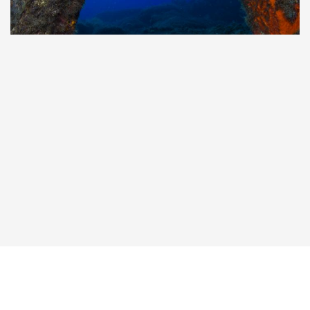
Taucher.Net